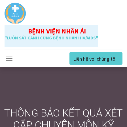
BỆNH VIỆN NHÂN ÁI
"LUÔN SÁT CÁNH CÙNG BỆNH NHÂN HIV/AIDS"
Liên hệ với chúng tôi
THÔNG BÁO KẾT QUẢ XÉT
CẤP CHUYÊN MÔN KỸ