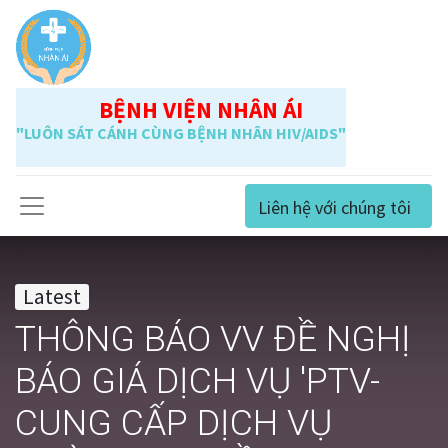
BỆNH VIỆN NHÂN ÁI
"LUÔN SÁT CÁNH CÙNG BỆNH NHÂN HIV/AIDS"
Liên hệ với chúng tôi
Latest
THÔNG BÁO VV ĐỀ NGHỊ
BÁO GIÁ DỊCH VỤ 'PTV-
CUNG CẤP DỊCH VỤ