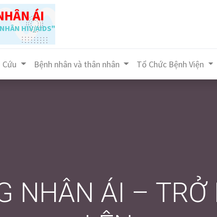
NHÂN ÁI
NHÂN HIV/AIDS"
n Cứu
Bệnh nhân và thân nhân
Tổ Chức Bệnh Viện
G NHÂN ÁI – TRỞ