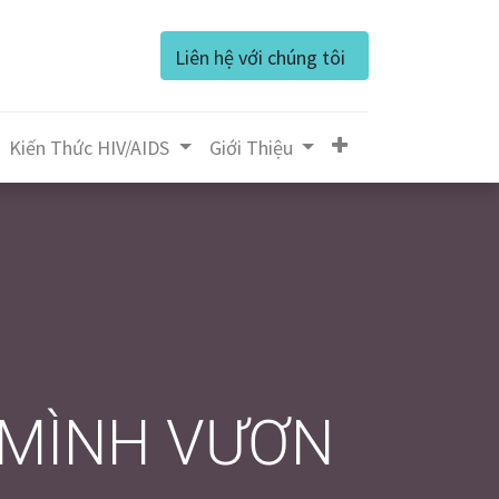
Liên hệ với chúng tôi
Kiến Thức HIV/AIDS
Giớ​i Thiệu
 MÌNH VƯƠN