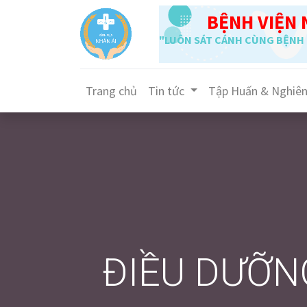
BỆNH VIỆN 
"LUÔN SÁT CÁNH CÙNG BỆNH 
Trang chủ
Tin tức
Tập Huấn & Nghiê
ĐIỀU DƯỠN