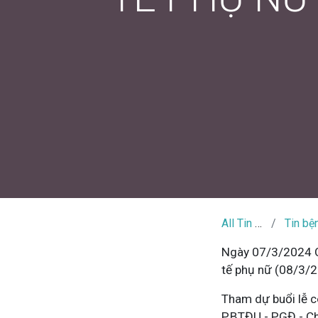
All Tin Tức
Tin bệnh v
Ngày 07/3/2024 C
tế phụ nữ (08/3/
Tham dự buổi lễ c
P.BTĐU - PGĐ - C