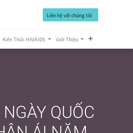
Liên hệ với chúng tôi
Kiến Thức HIV/AIDS
Giớ​i Thiệu
M NGÀY QUỐC
HÂN ÁI NĂM