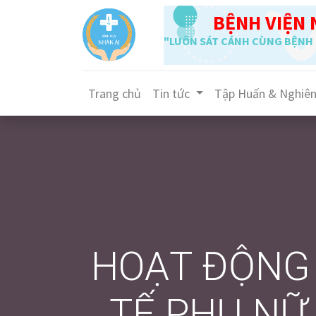
BỆNH VIỆN 
"LUÔN SÁT CÁNH CÙNG BỆNH 
Trang chủ
Tin tức
Tập Huấn & Nghiê
HOẠT ĐỘNG 
TẾ PHỤ NỮ