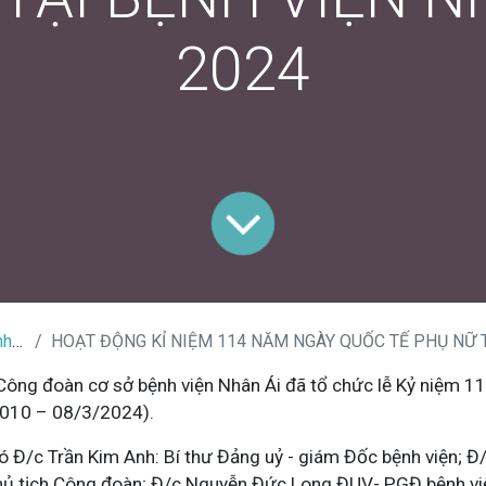
2024
iện
HOẠT ĐỘNG KỈ NIỆM 114 NĂM NGÀY QUỐC TẾ PHỤ NỮ TẠI BỆNH VIỆ
ông đoàn cơ sở bệnh viện Nhân Ái đã tổ chức lễ Kỷ niệm 
2010 – 08/3/2024).
ó Đ/c Trần Kim Anh: Bí thư Đảng uỷ - giám Đốc bệnh viện; 
hủ tịch Công đoàn; Đ/c Nguyễn Đức Long ĐUV- PGĐ bệnh vi