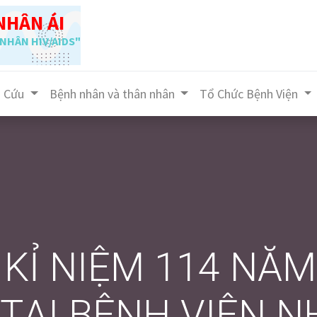
NHÂN ÁI
NHÂN HIV/AIDS"
n Cứu
Bệnh nhân và thân nhân
Tổ Chức Bệnh Viện
KỈ NIỆM 114 NĂ
 TẠI BỆNH VIỆN N