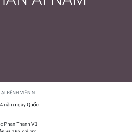
N NHÂN ÁI NĂM 2024
114 năm ngày Quốc
Đ/c Phan Thanh Vũ
ện và 193 chị em