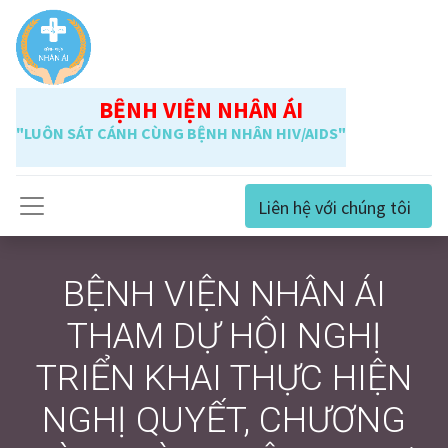
BỆNH VIỆN NHÂN ÁI
"LUÔN SÁT CÁNH CÙNG BỆNH NHÂN HIV/AIDS"
Liên hệ với chúng tôi
BỆNH VIỆN NHÂN ÁI
THAM DỰ HỘI NGHỊ
TRIỂN KHAI THỰC HIỆN
NGHỊ QUYẾT, CHƯƠNG