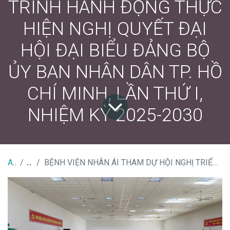
TRÌNH HÀNH ĐỘNG THỰC
HIỆN NGHỊ QUYẾT ĐẠI
HỘI ĐẠI BIỂU ĐẢNG BỘ
ỦY BAN NHÂN DÂN TP. HỒ
CHÍ MINH, LẦN THỨ I,
NHIỆM KỲ 2025-2030
All Tin Tức
Tin bệnh viện
BỆNH VIỆN NHÂN ÁI THAM DỰ HỘI NGHỊ TRIỂN KHAI THỰC HIỆN NGHỊ QUYẾT, CHƯƠNG TRÌNH HÀNH ĐỘNG THỰC HIỆN NGHỊ QUYẾT ĐẠI HỘI ĐẠI BIỂU ĐẢNG BỘ ỦY BAN NHÂN DÂN TP. HỒ CHÍ MINH, LẦN THỨ I, NHIỆM KỲ 2025-2030