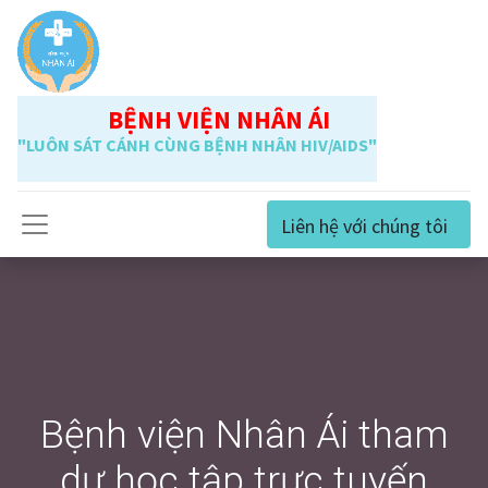
BỆNH VIỆN NHÂN ÁI
"LUÔN SÁT CÁNH CÙNG BỆNH NHÂN HIV/AIDS"
Liên hệ với chúng tôi
Bệnh viện Nhân Ái tham
dự học tập trực tuyến