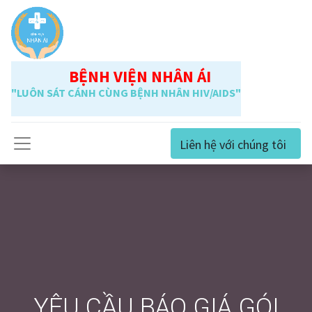
BỆNH VIỆN NHÂN ÁI
"LUÔN SÁT CÁNH CÙNG BỆNH NHÂN HIV/AIDS"
Liên hệ với chúng tôi
YÊU CẦU BÁO GIÁ GÓI