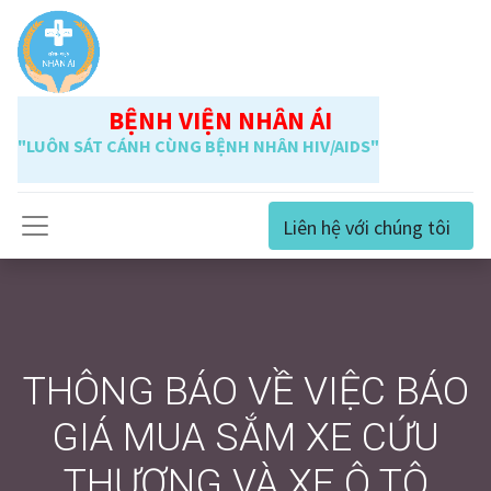
BỆNH VIỆN NHÂN ÁI
"LUÔN SÁT CÁNH CÙNG BỆNH NHÂN HIV/AIDS"
Liên hệ với chúng tôi
THÔNG BÁO VỀ VIỆC BÁO
GIÁ MUA SẮM XE CỨU
THƯƠNG VÀ XE Ô TÔ