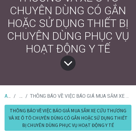
CHUYÊN DÙNG CÓ GẮN
HOẶC SỬ DỤNG THIẾT BỊ
CHUYÊN DÙNG PHỤC VỤ
HOẠT ĐỘNG Y TẾ
All Tin Tức
Tin đấu thầu
THÔNG BÁO VỀ VIỆC BÁO GIÁ MUA SẮM XE CỨU THƯƠNG VÀ XE Ô TÔ CHUYÊN DÙNG CÓ GẮN HOẶC SỬ DỤNG THIẾT BỊ CHUYÊN DÙNG PHỤC VỤ HOẠT ĐỘNG Y TẾ
THÔNG BÁO VỀ VIỆC BÁO GIÁ MUA SẮM XE CỨU THƯƠNG
VÀ XE Ô TÔ CHUYÊN DÙNG CÓ GẮN HOẶC SỬ DỤNG THIẾT
BỊ CHUYÊN DÙNG PHỤC VỤ HOẠT ĐỘNG Y TẾ