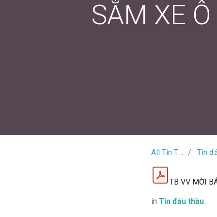
SẮM XE O
All Tin Tức
Tin đấu 
TB VV MỜI BA
in
Tin đấu thầu