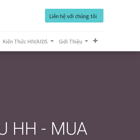
Liên hệ với chúng tôi
Kiến Thức HIV/AIDS
Giớ​i Thiệu
̂̀U HH - MUA