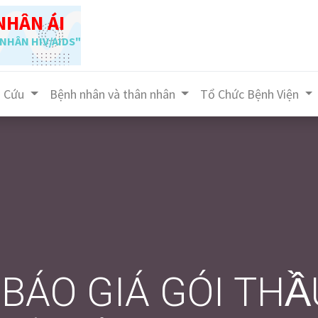
NHÂN ÁI
NHÂN HIV/AIDS"
n Cứu
Bệnh nhân và thân nhân
Tổ Chức Bệnh Viện
 BÁO GIÁ GÓI THA