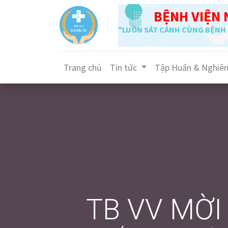
BỆNH VIỆN 
"LUÔN SÁT CÁNH CÙNG BỆNH 
Trang chủ
Tin tức
Tập Huấn & Nghiê
TB VV MỜI