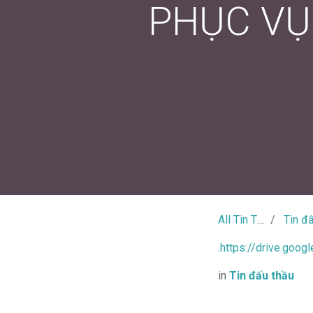
PHỤC VỤ
All Tin Tức
Tin đấu 
.
https://drive.goo
in
Tin đấu thầu