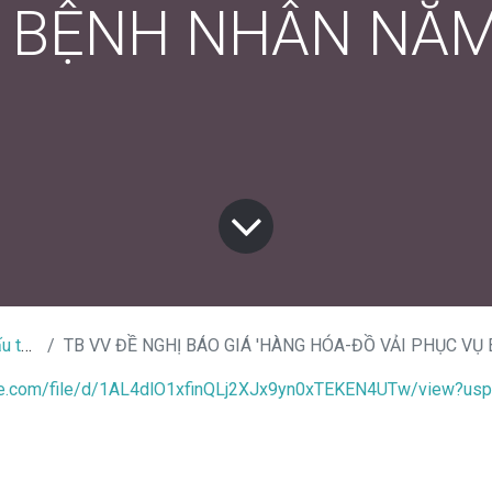
 BỆNH NHÂN NĂM
thầu
TB VV ĐỀ NGHỊ BÁO GIÁ 'HÀNG HÓA-ĐỒ VẢI PHỤC VỤ BỆNH
gle.com/file/d/1AL4dlO1xfinQLj2XJx9yn0xTEKEN4UTw/view?usp