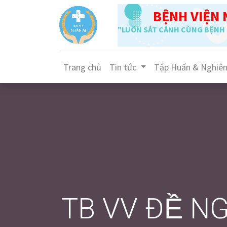
BỆNH VIỆN 
"LUÔN SÁT CÁNH CÙNG BỆNH 
Trang chủ
Tin tức
Tập Huấn & Nghiê
TB VV ĐỀ NGH