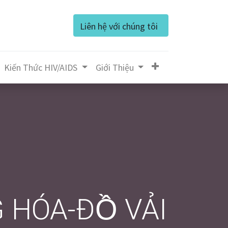
Liên hệ với chúng tôi
Kiến Thức HIV/AIDS
Giớ​i Thiệu
 HÓA-ĐỒ VẢI