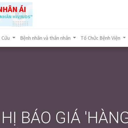
NHÂN ÁI
NHÂN HIV/AIDS"
n Cứu
Bệnh nhân và thân nhân
Tổ Chức Bệnh Viện
Ị BÁO GIÁ 'HÀNG