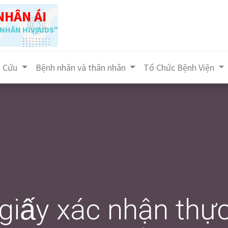
NHÂN ÁI
NHÂN HIV/AIDS"
n Cứu
Bệnh nhân và thân nhân
Tổ Chức Bệnh Viện
ấy xác nhận thu