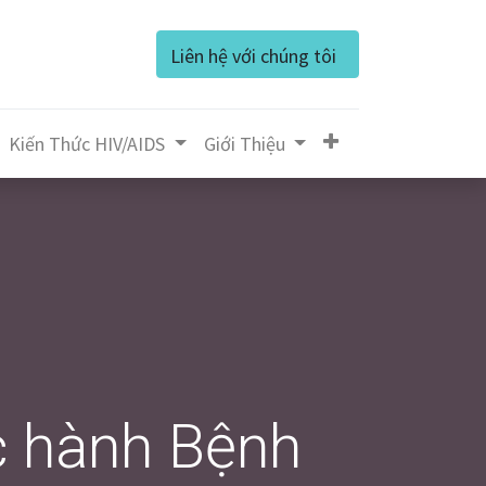
Liên hệ với chúng tôi
Kiến Thức HIV/AIDS
Giớ​i Thiệu
̛̣c hành Bệnh