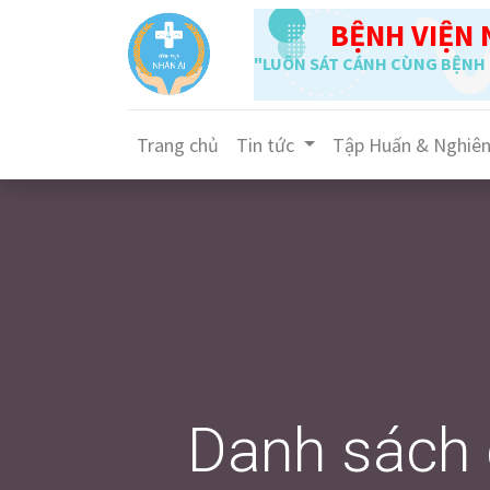
BỆNH VIỆN 
"LUÔN SÁT CÁNH CÙNG BỆNH 
Trang chủ
Tin tức
Tập Huấn & Nghiê
Danh sách gi