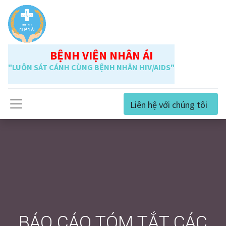
BỆNH VIỆN NHÂN ÁI
"LUÔN SÁT CÁNH CÙNG BỆNH NHÂN HIV/AIDS"
Liên hệ với chúng tôi
BÁO CÁO TÓM TẮT CÁC