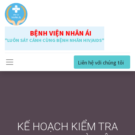
BỆNH VIỆN NHÂN ÁI
"LUÔN SÁT CÁNH CÙNG BỆNH NHÂN HIV/AIDS"
Liên hệ với chúng tôi
KẾ HOẠCH KIỂM TRA