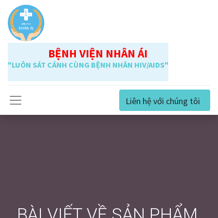
BỆNH VIỆN NHÂN ÁI
"LUÔN SÁT CÁNH CÙNG BỆNH NHÂN HIV/AIDS"
Liên hệ với chúng tôi
BÀI VIẾT VỀ SẢN PHẨM,